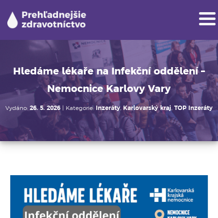
Skip
to
content
Prehľadnejšie zdravotníctvo
Užitočné informácie pre študentov medicíny,
lekárske fakulty, vyššie odborné a stredné
zdravotnícke školy.
Hledáme lékaře na Infekční oddělení –
Nemocnice Karlovy Vary
Vydáno:
26. 5. 2026
| Kategorie:
Inzeráty
,
Karlovarský kraj
,
TOP Inzeráty