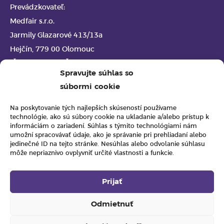
Prevádzkovateľ:
Medfair s.r.o.
Jarmily Glazarové 413/13a
Hejčín, 779 00 Olomouc
IČ 08409200 DIČ CZ08409200
Spravujte súhlas so
súbormi cookie
Pridajte sa k odberateľom
Na poskytovanie tých najlepších skúseností používame
technológie, ako sú súbory cookie na ukladanie a/alebo prístup k
informáciám o zariadení. Súhlas s týmito technológiami nám
umožní spracovávať údaje, ako je správanie pri prehliadaní alebo
jedinečné ID na tejto stránke. Nesúhlas alebo odvolanie súhlasu
môže nepriaznivo ovplyvniť určité vlastnosti a funkcie.
Súhlasím s
podmienkami spracovania osobných
údajov
.
Prijať
Odmietnuť