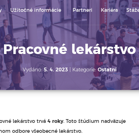
y
Užitočné informácie
Partneri
Kariéra
Stáž
ke fakulty, vyššie odborné a stredné zdravotnícke školy
Pracovné lekárstvo
Vydáno:
5. 4. 2023
| Kategorie:
Ostatní
vné lekárstvo trvá
4 roky
. Toto štúdium nadväzuje
jnom odbore všeobecné lekárstvo.