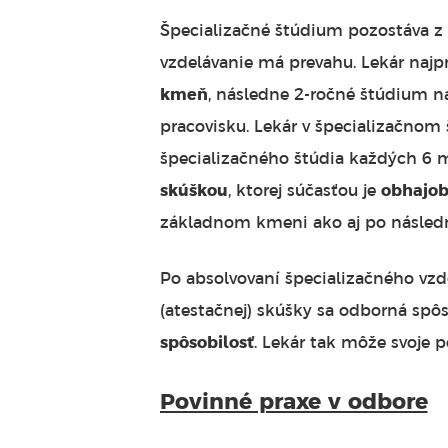
Špecializačné štúdium pozostáva z t
vzdelávanie má prevahu. Lekár najpr
kmeň
, následne 2-ročné štúdium 
pracovisku. Lekár v špecializačnom
špecializačného štúdia každých 6 
skúškou
, ktorej súčasťou je
obhajob
základnom kmeni ako aj po násled
Po absolvovaní špecializačného vzd
(atestačnej) skúšky sa odborná spôs
spôsobilosť
. Lekár tak môže svoje 
Povinné praxe v odbore