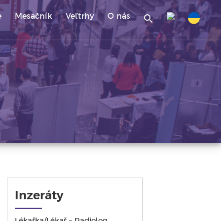
e
Mesačník
Veľtrhy
O nás
Search
for:
.
Inzeráty