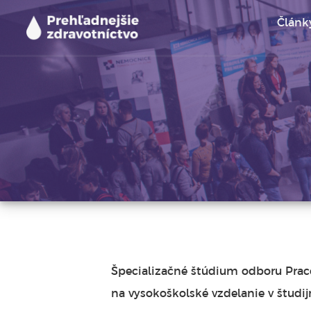
Skip
Článk
to
content
Prehľadnejšie zdravotníctvo
Užitočné informácie pre študentov medicíny, lekárs
Špecializačné štúdium odboru Praco
na vysokoškolské vzdelanie v študi