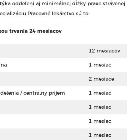
sa týka oddelení aj minimálnej dĺžky praxe strávenej
cializáciu Pracovné lekárstvo sú to:
kou trvania 24 mesiacov
12 mesiacov
ína
1 mesiac
2 mesiace
elenia / centrálny príjem
1 mesiac
1 mesiac
1 mesiac
1 mesiac