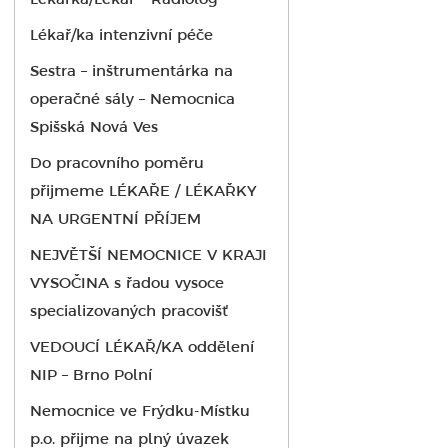
Lékařka/Lékař – Radiolog
Lékař/ka intenzivní péče
Sestra – inštrumentárka na
operačné sály – Nemocnica
Spišská Nová Ves
Do pracovního poměru
přijmeme LÉKAŘE / LÉKAŘKY
NA URGENTNÍ PŘÍJEM
NEJVĚTŠÍ NEMOCNICE V KRAJI
VYSOČINA s řadou vysoce
specializovaných pracovišť
VEDOUCÍ LÉKAŘ/KA oddělení
NIP – Brno Polní
Nemocnice ve Frýdku-Místku
p.o. přijme na plný úvazek