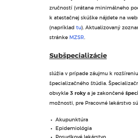
zručností (vrátane minimálneho p
k atestačnej skúške nájdete na web
(napríklad
tu
). Aktualizovaný zozn
stránke
MZSR
.
Subšpecializácie
slúžia v prípade záujmu k rozšíreni
špecializačného štúdia. Špecializa
obvykle
3 roky
a je zakončené
špec
možnosti, pre Pracovné lekárstvo
Akupunktúra
Epidemiológia
Posudkové lekárstvo