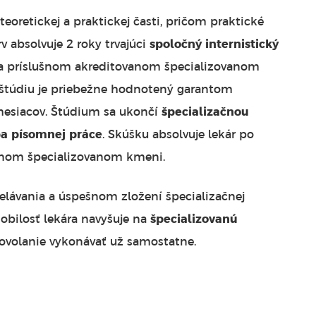
eoretickej a praktickej časti, pričom praktické
v absolvuje 2 roky trvajúci
spoločný internistický
na príslušnom akreditovanom špecializovanom
 štúdiu je priebežne hodnotený garantom
mesiacov. Štúdium sa ukončí
špecializačnou
a písomnej práce
. Skúšku absolvuje lekár po
nom špecializovanom kmeni.
elávania a úspešnom zložení špecializačnej
obilosť lekára navyšuje na
špecializovanú
povolanie vykonávať už samostatne.