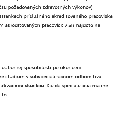
očtu požadovaných zdravotných výkonov)
stránkach príslušného akreditovaného pracoviska
am akreditovaných pracovísk v SR nájdete na
u odbornej spôsobilosti po ukončení
čné štúdium v subšpecializačnom odbore trvá
ializačnou skúškou
. Každá špecializácia má iné
 sú to: