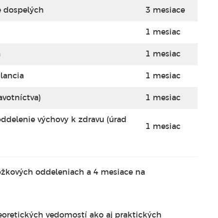
e dospelých
3 mesiace
1 mesiac
a
1 mesiac
lancia
1 mesiac
avotníctva)
1 mesiac
oddelenie výchovy k zdravu (úrad
1 mesiac
 lôžkových oddeleniach a 4 mesiace na
retických vedomostí ako aj praktických